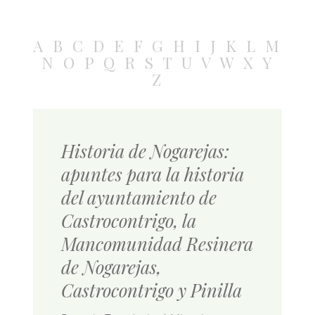
A
B
C
D
E
F
G
H
I
J
K
L
M
N
O
P
Q
R
S
T
U
V
W
X
Y
Z
Historia de Nogarejas:
apuntes para la historia
del ayuntamiento de
Castrocontrigo, la
Mancomunidad Resinera
de Nogarejas,
Castrocontrigo y Pinilla