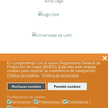
Aviso Legal
❌
En cumplimiento con el nuevo Reglamento General de
Protección de Datos (RGPD). Este sitio web emplea
Acceso de los editores
cookies para mejorar su experiencia de navegación.
Política de cookies
Política de privacidad
BEL | Directorio Bibliográfico de Estudios Leoneses
Rechazar cookies
Permitir cookies
© 2018-2023 - Todos los derechos reservados
Configuración de cookies
Necesarias
Preferencias
Estadísticas
Desarrollo web a cargo de Stílogo