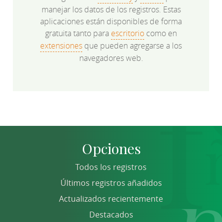
manejar los datos de los registros. Estas
aplicaciones están disponibles de forma
gratuita tanto para
escritorio
como en
extensiones
que pueden agregarse a los
navegadores web.
Opciones
Todos los registros
Últimos registros añadidos
Actualizados recientemente
Destacados