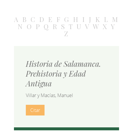
A
B
C
D
E
F
G
H
I
J
K
L
M
N
O
P
Q
R
S
T
U
V
W
X
Y
Z
Historia de Salamanca.
Prehistoria y Edad
Antigua
Villar y Macías, Manuel
Citar