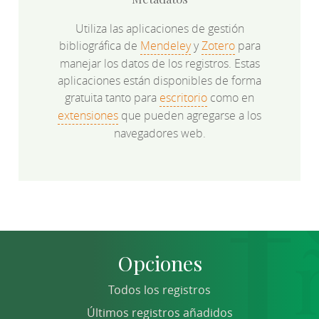
Utiliza las aplicaciones de gestión
bibliográfica de
Mendeley
y
Zotero
para
manejar los datos de los registros. Estas
aplicaciones están disponibles de forma
gratuita tanto para
escritorio
como en
extensiones
que pueden agregarse a los
navegadores web.
Opciones
Todos los registros
Últimos registros añadidos