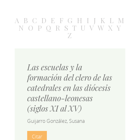
A
B
C
D
E
F
G
H
I
J
K
L
M
N
O
P
Q
R
S
T
U
V
W
X
Y
Z
Las escuelas y la
formación del clero de las
catedrales en las diócesis
castellano-leonesas
(siglos XI al XV)
Guijarro González, Susana
Citar