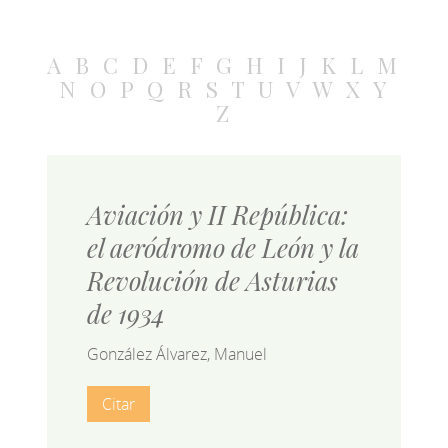
A
B
C
D
E
F
G
H
I
J
K
L
M
N
O
P
Q
R
S
T
U
V
W
X
Y
Z
Aviación y II República:
el aeródromo de León y la
Revolución de Asturias
de 1934
González Álvarez, Manuel
Citar