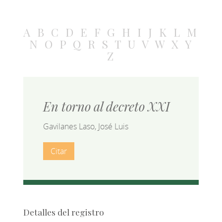
A
B
C
D
E
F
G
H
I
J
K
L
M
N
O
P
Q
R
S
T
U
V
W
X
Y
Z
En torno al decreto XXI
Gavilanes Laso, José Luis
Citar
Detalles del registro