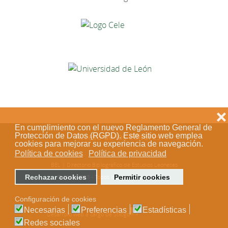
❌
En cumplimiento con el nuevo Reglamento General de
Protección de Datos (RGPD). Este sitio web emplea
Acceso de los editores
cookies para mejorar su experiencia de navegación.
Política de cookies
Política de privacidad
BEL | Directorio Bibliográfico de Estudios Leoneses
Rechazar cookies
Permitir cookies
© 2018-2023 - Todos los derechos reservados
Configuración de cookies
Necesarias
Preferencias
Estadísticas
Desarrollo web a cargo de Stílogo
Redes sociales