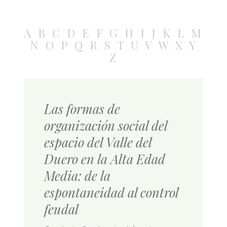
A
B
C
D
E
F
G
H
I
J
K
L
M
N
O
P
Q
R
S
T
U
V
W
X
Y
Z
Las formas de
organización social del
espacio del Valle del
Duero en la Alta Edad
Media: de la
espontaneidad al control
feudal