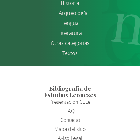
Historia
Arqueología
Lengua
Literatura
Otras categorías
Textos
Bibliografía de
Estudios Leoneses
Presentación CELe
FAQ
Contacto
Mapa del sitio
Aviso Legal