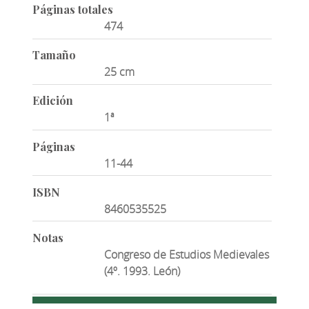
Páginas totales
474
Tamaño
25 cm
Edición
1ª
Páginas
11-44
ISBN
8460535525
Notas
Congreso de Estudios Medievales
(4º. 1993. León)