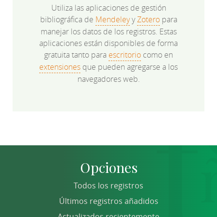
Utiliza las aplicaciones de gestión
bibliográfica de
Mendeley
y
Zotero
para
manejar los datos de los registros. Estas
aplicaciones están disponibles de forma
gratuita tanto para
escritorio
como en
extensiones
que pueden agregarse a los
navegadores web.
Opciones
Todos los registros
Últimos registros añadidos
Actualizados recientemente