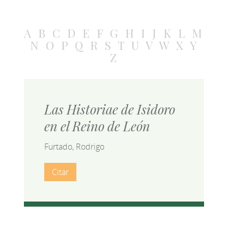
A
B
C
D
E
F
G
H
I
J
K
L
M
N
O
P
Q
R
S
T
U
V
W
X
Y
Z
Las Historiae de Isidoro
en el Reino de León
Furtado, Rodrigo
Citar