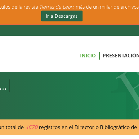
culos de la revista
Tierras de León
: más de un millar de archivo
Ir a Descargas
INICIO
PRESENTACIÓ
n total de
4670
registros en el Directorio Bibliográfico d