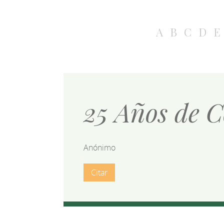
A
B
C
D
E
25 Años de C
Anónimo
Citar