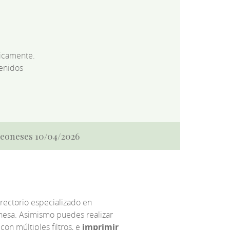
dicamente.
enidos
 Leoneses 10/04/2026
irectorio especializado en
eonesa. Asimismo puedes realizar
 con múltiples filtros, e
imprimir