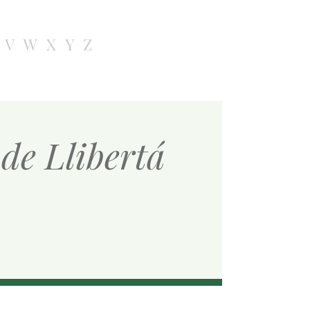
V
W
X
Y
Z
de Llibertá