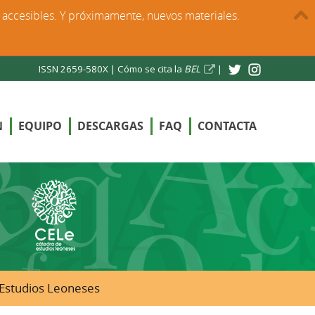
s accesibles. Y próximamente, nuevos materiales.
ISSN 2659-580X |
Cómo se cita la
BEL
|
N
EQUIPO
DESCARGAS
FAQ
CONTACTA
e Estudios Leoneses