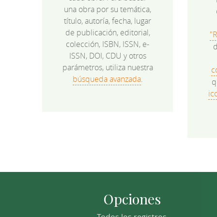
una obra por su temática,
título, autoría, fecha, lugar
de publicación, editorial,
"
colección, ISBN, ISSN, e-
d
ISSN, DOI, CDU y otros
parámetros, utiliza nuestra
c
búsqueda avanzada
.
q
ic
Opciones