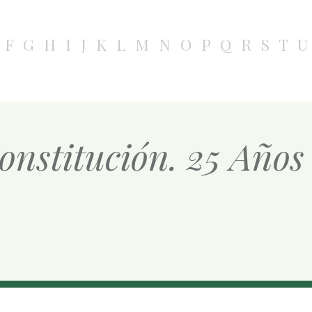
F
G
H
I
J
K
L
M
N
O
P
Q
R
S
T
U
onstitución. 25 Años 