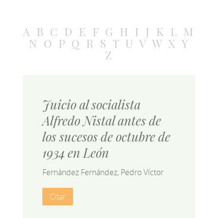
A
B
C
D
E
F
G
H
I
J
K
L
M
N
O
P
Q
R
S
T
U
V
W
X
Y
Z
Juicio al socialista
Alfredo Nistal antes de
los sucesos de octubre de
1934 en León
Fernández Fernández, Pedro Víctor
Citar