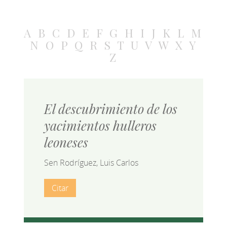
A
B
C
D
E
F
G
H
I
J
K
L
M
N
O
P
Q
R
S
T
U
V
W
X
Y
Z
El descubrimiento de los
yacimientos hulleros
leoneses
Sen Rodríguez, Luis Carlos
Citar