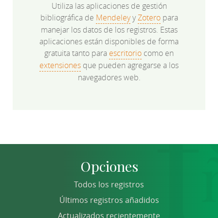
Utiliza las aplicaciones de gestión
bibliográfica de
Mendeley
y
Zotero
para
manejar los datos de los registros. Estas
aplicaciones están disponibles de forma
gratuita tanto para
escritorio
como en
extensiones
que pueden agregarse a los
navegadores web.
Opciones
Todos los registros
Últimos registros añadidos
Actualizados recientemente