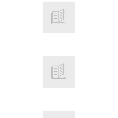
Root
Root