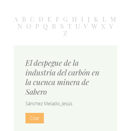
A
B
C
D
E
F
G
H
I
J
K
L
M
N
O
P
Q
R
S
T
U
V
W
X
Y
Z
El despegue de la
industria del carbón en
la cuenca minera de
Sabero
Sánchez Melado, Jesús
Citar