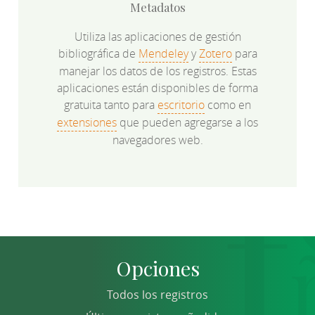
Metadatos
Utiliza las aplicaciones de gestión
bibliográfica de
Mendeley
y
Zotero
para
manejar los datos de los registros. Estas
aplicaciones están disponibles de forma
gratuita tanto para
escritorio
como en
extensiones
que pueden agregarse a los
navegadores web.
Opciones
Todos los registros