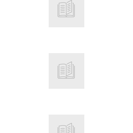
Root
Root