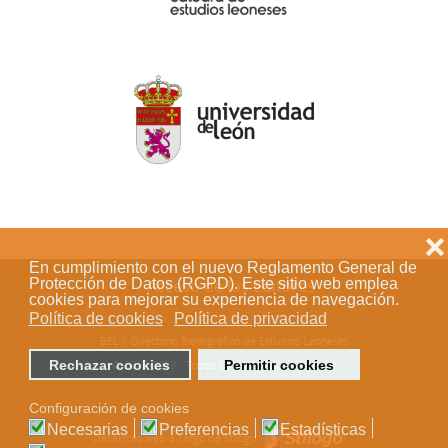
❌
En cumplimiento con el nuevo Reglamento General de
Acceso de los editores
Protección de Datos (RGPD). Este sitio web emplea
cookies para mejorar su experiencia de navegación.
Política de cookies
Política de privacidad
BEL | Directorio Bibliográfico de Estudios Leoneses
© 2018-2023 - Todos los derechos reservados
Rechazar cookies
Permitir cookies
Configuración de cookies
Necesarias
Preferencias
Estadísticas
Desarrollo web a cargo de Stílogo