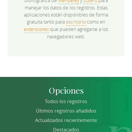
bibliográfica de
Mendeley
y
Zotero
para
manejar los datos de los registros. Estas
aplicaciones están disponibles de forma
gratuita tanto para
escritorio
como en
extensiones
que pueden agregarse a los
navegadores web.
Opciones
Todos los registros
Últimos registros añadidos
Actualizados recientemente
Destacados