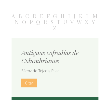
A
B
C
D
E
F
G
H
I
J
K
L
M
N
O
P
Q
R
S
T
U
V
W
X
Y
Z
Antiguas cofradías de
Columbrianos
Sáenz de Tejada, Pilar
Citar