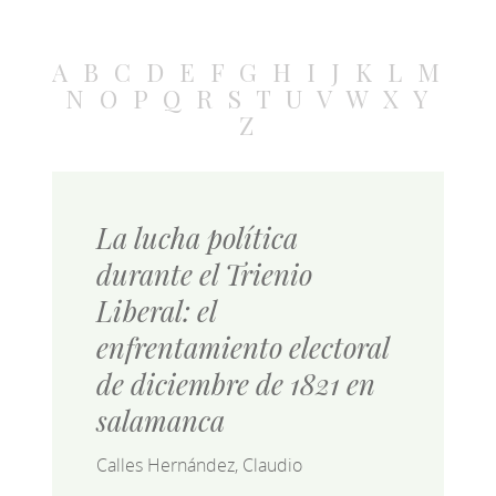
A
B
C
D
E
F
G
H
I
J
K
L
M
N
O
P
Q
R
S
T
U
V
W
X
Y
Z
La lucha política
durante el Trienio
Liberal: el
enfrentamiento electoral
de diciembre de 1821 en
salamanca
Calles Hernández, Claudio