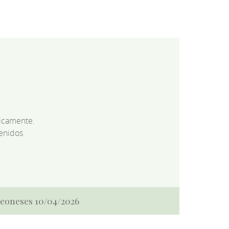
dicamente.
enidos
 Leoneses 10/04/2026