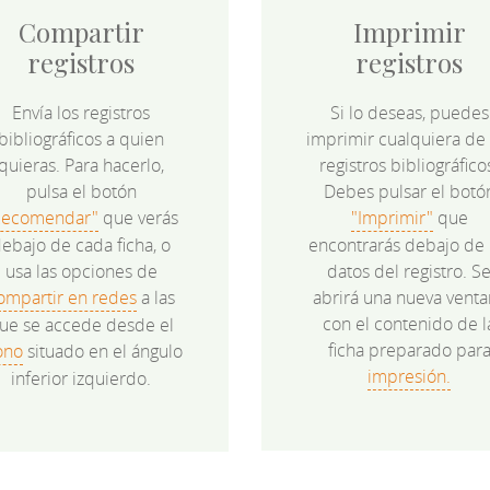
Compartir
Imprimir
registros
registros
Envía los registros
Si lo deseas, puedes
bibliográficos a quien
imprimir cualquiera de 
quieras. Para hacerlo,
registros bibliográfico
pulsa el botón
Debes pulsar el botó
Recomendar"
que verás
"Imprimir"
que
ebajo de cada ficha, o
encontrarás debajo de 
usa las opciones de
datos del registro. S
ompartir en redes
a las
abrirá una nueva venta
con el contenido de l
ue se accede desde el
ficha preparado par
ono
situado en el ángulo
impresión.
inferior izquierdo.