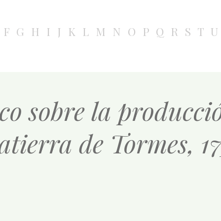
F
G
H
I
J
K
L
M
N
O
P
Q
R
S
T
U
co sobre la producció
atierra de Tormes, 1