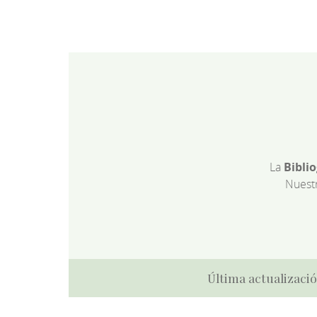
La
Bibli
Nuest
Última actualizació