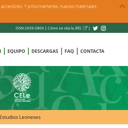
s accesibles. Y próximamente, nuevos materiales.
ISSN 2659-580X |
Cómo se cita la
BEL
|
N
EQUIPO
DESCARGAS
FAQ
CONTACTA
e Estudios Leoneses