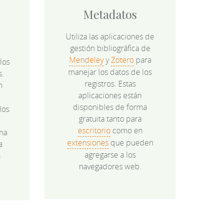
Metadatos
Utiliza las aplicaciones de
gestión bibliográfica de
Mendeley
y
Zotero
para
los
manejar los datos de los
s.
registros. Estas
n
aplicaciones están
disponibles de forma
los
gratuita tanto para
e
escritorio
como en
na
extensiones
que pueden
a
agregarse a los
a
navegadores web.