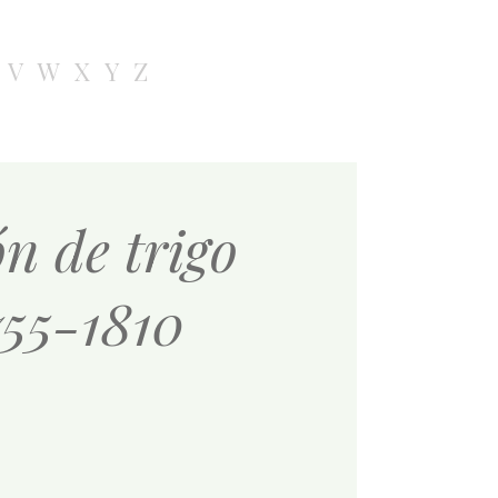
V
W
X
Y
Z
n de trigo
755-1810