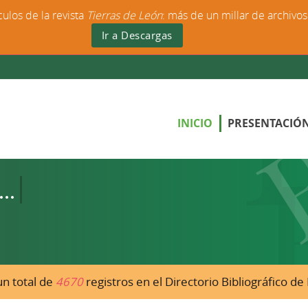
culos de la revista
Tierras de León
: más de un millar de archivo
Ir a Descargas
INICIO
PRESENTACIÓ
n total de
4670
registros en el Directorio Bibliográfico d