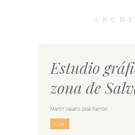
A
B
C
D
E
Estudio gráfi
zona de Salv
Martín Vasallo, José Ramón
Citar