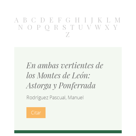
A
B
C
D
E
F
G
H
I
J
K
L
M
N
O
P
Q
R
S
T
U
V
W
X
Y
Z
En ambas vertientes de
los Montes de León:
Astorga y Ponferrada
Rodríguez Pascual, Manuel
Citar