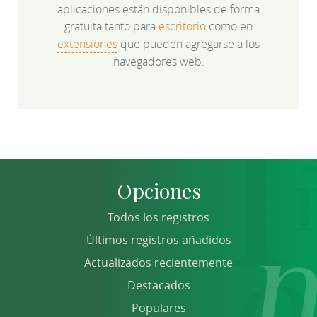
aplicaciones están disponibles de forma
gratuita tanto para
escritorio
como en
extensiones
que pueden agregarse a los
navegadores web.
Opciones
Todos los registros
Últimos registros añadidos
Actualizados recientemente
Destacados
Populares