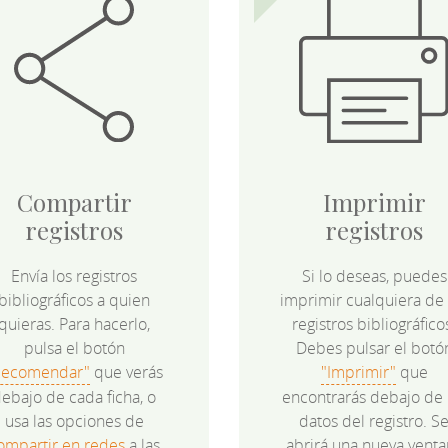
Compartir
Imprimir
registros
registros
Envía los registros
Si lo deseas, puedes
bibliográficos a quien
imprimir cualquiera de 
quieras. Para hacerlo,
registros bibliográfico
pulsa el botón
Debes pulsar el botó
Recomendar"
que verás
"Imprimir"
que
ebajo de cada ficha, o
encontrarás debajo de 
usa las opciones de
datos del registro. S
ompartir en redes
a las
abrirá una nueva venta