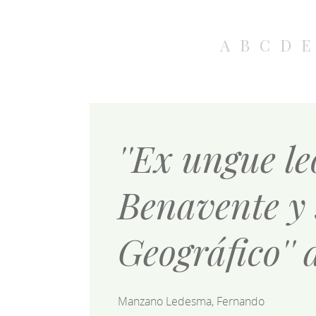
A
B
C
D
E
''Ex ungue le
Benavente y 
Geográfico''
Manzano Ledesma, Fernando