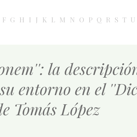
F
G
H
I
J
K
L
M
N
O
P
Q
R
S
T
U
onem'': la descripció
su entorno en el ''Di
 de Tomás López