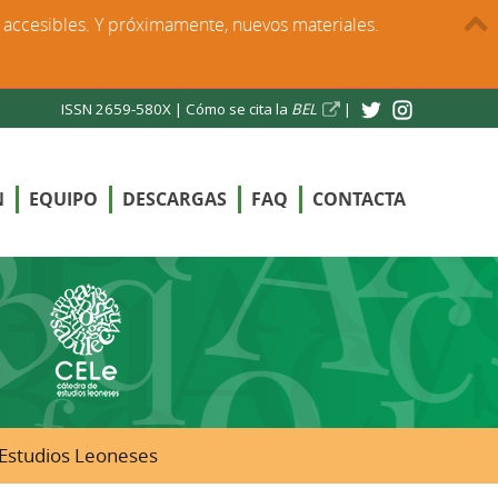
s accesibles. Y próximamente, nuevos materiales.
ISSN 2659-580X |
Cómo se cita la
BEL
|
N
EQUIPO
DESCARGAS
FAQ
CONTACTA
e Estudios Leoneses