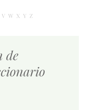
V
W
X
Y
Z
n de
ccionario