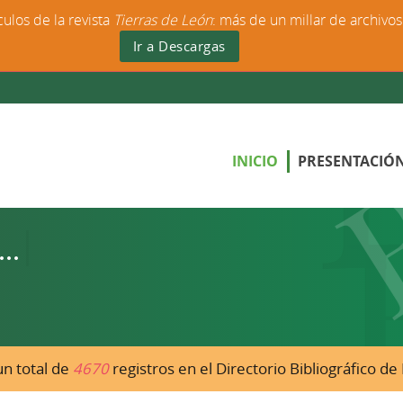
culos de la revista
Tierras de León
: más de un millar de archivo
Ir a Descargas
INICIO
PRESENTACIÓ
n total de
4670
registros en el Directorio Bibliográfico d