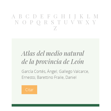
A
B
C
D
E
F
G
H
I
J
K
L
M
N
O
P
Q
R
S
T
U
V
W
X
Y
Z
Atlas del medio natural
de la provincia de León
García Cortés, Ángel; Gallego Valcarce,
Ernesto; Barettino Fraile, Daniel
Citar