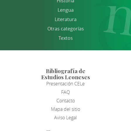
Historia
Lengua
Literatura
Otras categorías
Textos
Bibliografía de
Estudios Leoneses
Presentación CELe
FAQ
Contacto
Mapa del sitio
Aviso Legal