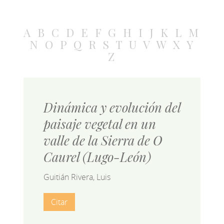
A
B
C
D
E
F
G
H
I
J
K
L
M
N
O
P
Q
R
S
T
U
V
W
X
Y
Z
Dinámica y evolución del
paisaje vegetal en un
valle de la Sierra de O
Caurel (Lugo-León)
Guitián Rivera, Luis
Citar