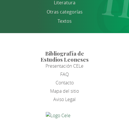
Literatura
Otras categorías
Textos
Bibliografía de
Estudios Leoneses
Presentación CELe
FAQ
Contacto
Mapa del sitio
Aviso Legal