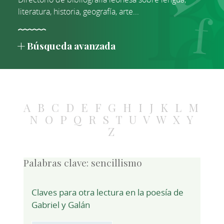
literatura, historia, geografía, arte...
Búsqueda avanzada
A
B
C
D
E
F
G
H
I
J
K
L
M
N
O
P
Q
R
S
T
U
V
W
X
Y
Z
Palabras clave:
sencillismo
Claves para otra lectura en la poesía de
Gabriel y Galán