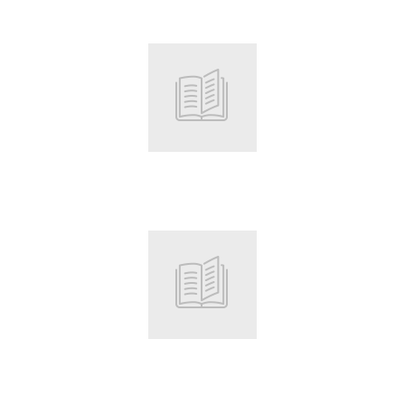
Root
Root