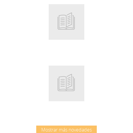
Root
Root
Mostrar más novedades