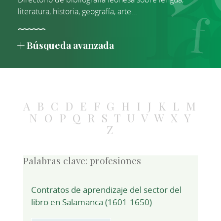
literatura, historia, geografía, arte...
Búsqueda avanzada
A
B
C
D
E
F
G
H
I
J
K
L
M
N
O
P
Q
R
S
T
U
V
W
X
Y
Z
Palabras clave:
profesiones
Contratos de aprendizaje del sector del
libro en Salamanca (1601-1650)