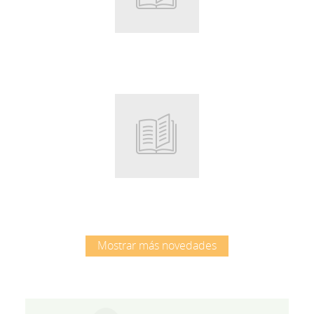
Root
Root
Mostrar más novedades