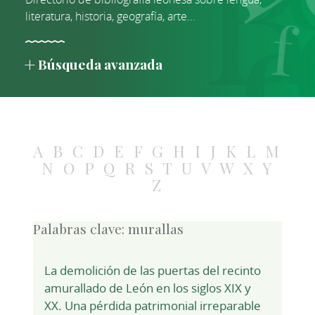
literatura, historia, geografía, arte...
Búsqueda avanzada
A
B
C
D
E
F
G
H
I
J
K
L
M
N
O
P
Q
R
S
T
U
V
W
X
Y
Z
Palabras clave:
murallas
La demolición de las puertas del recinto
amurallado de León en los siglos XIX y
XX. Una pérdida patrimonial irreparable