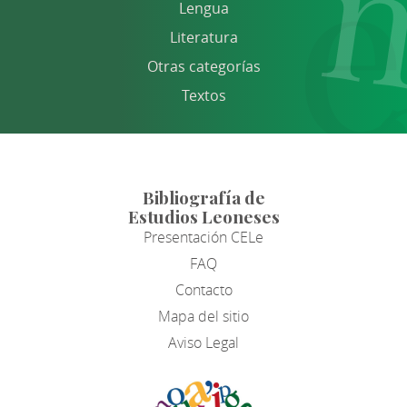
Lengua
Literatura
Otras categorías
Textos
Bibliografía de
Estudios Leoneses
Presentación CELe
FAQ
Contacto
Mapa del sitio
Aviso Legal