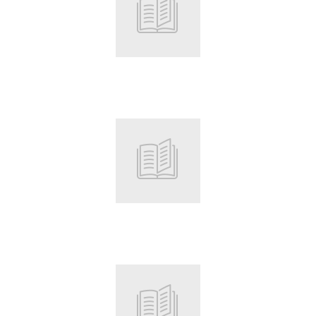
Root
Root