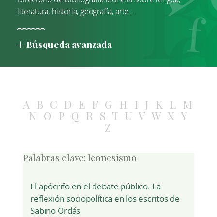
literatura, historia, geografía, arte...
Búsqueda avanzada
A
B
C
D
E
F
G
H
I
J
K
L
M
N
O
P
Q
R
S
T
U
V
W
X
Y
Z
Palabras clave:
leonesismo
El apócrifo en el debate público. La
reflexión sociopolítica en los escritos de
Sabino Ordás