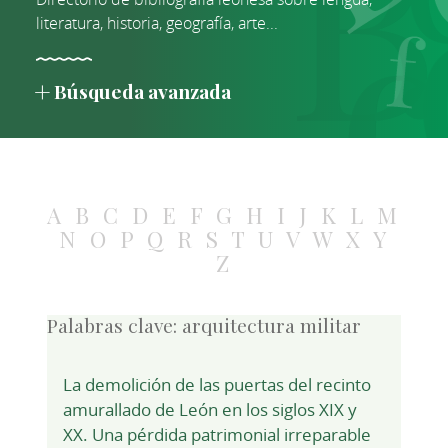
literatura, historia, geografía, arte...
Búsqueda avanzada
A
B
C
D
E
F
G
H
I
J
K
L
M
N
O
P
Q
R
S
T
U
V
W
X
Y
Z
Palabras clave:
arquitectura militar
La demolición de las puertas del recinto
amurallado de León en los siglos XIX y
XX. Una pérdida patrimonial irreparable