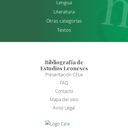
Lengua
Literatura
Otras categorías
Textos
Bibliografía de
Estudios Leoneses
Presentación CELe
FAQ
Contacto
Mapa del sitio
Aviso Legal