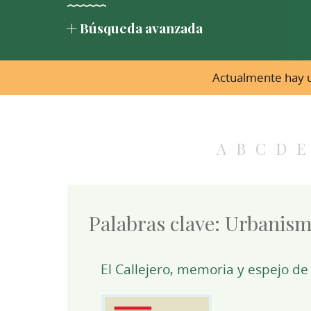
Búsqueda avanzada
Actualmente hay u
A
B
C
D
E
Palabras clave:
Urbanis
El Callejero, memoria y espejo de