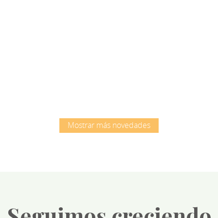
Root
Root
Mostrar más novedades
Seguimos creciendo