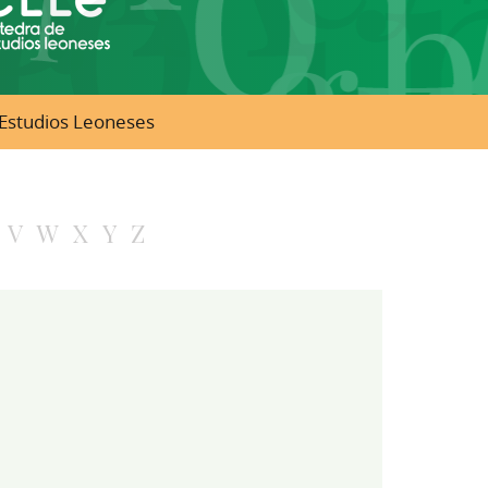
e Estudios Leoneses
V
W
X
Y
Z