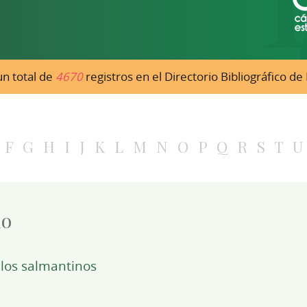
n total de
4670
registros en el Directorio Bibliográfico d
F
G
H
I
J
K
L
M
N
O
P
Q
R
S
T
U
mo
 los salmantinos