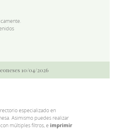
dicamente.
enidos
 Leoneses 10/04/2026
irectorio especializado en
eonesa. Asimismo puedes realizar
 con múltiples filtros, e
imprimir