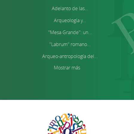
Adelanto de las...
Arqueología y...
''Mesa Grande'': un...
''Labrum'' romano...
Arqueo-antropología del...
Mostrar más