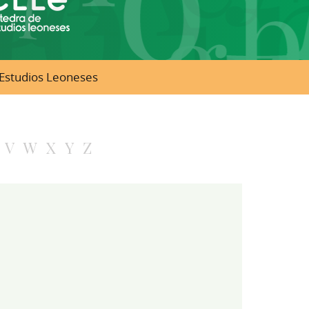
e Estudios Leoneses
V
W
X
Y
Z