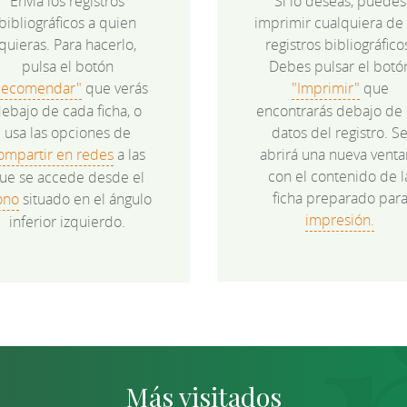
Envía los registros
Si lo deseas, puedes
bibliográficos a quien
imprimir cualquiera de 
quieras. Para hacerlo,
registros bibliográfico
pulsa el botón
Debes pulsar el botó
Recomendar"
que verás
"Imprimir"
que
ebajo de cada ficha, o
encontrarás debajo de 
usa las opciones de
datos del registro. S
ompartir en redes
a las
abrirá una nueva venta
con el contenido de l
ue se accede desde el
ficha preparado par
ono
situado en el ángulo
impresión.
inferior izquierdo.
Más visitados