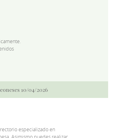
dicamente.
enidos
 Leoneses 10/04/2026
irectorio especializado en
eonesa. Asimismo puedes realizar