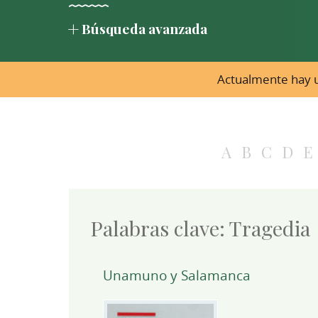
Búsqueda avanzada
Actualmente hay u
A
B
C
D
E
Palabras clave:
Tragedia
Unamuno y Salamanca