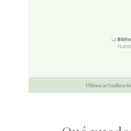
La
Bibli
Nuest
Última actualizació