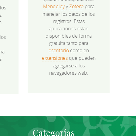
Mendeley
y
Zotero
para
los
manejar los datos de los
s.
registros. Estas
n
aplicaciones están
disponibles de forma
los
gratuita tanto para
e
escritorio
como en
na
extensiones
que pueden
a
agregarse a los
a
navegadores web.
Categorías