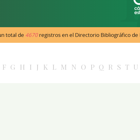
n total de
4670
registros en el Directorio Bibliográfico d
F
G
H
I
J
K
L
M
N
O
P
Q
R
S
T
U