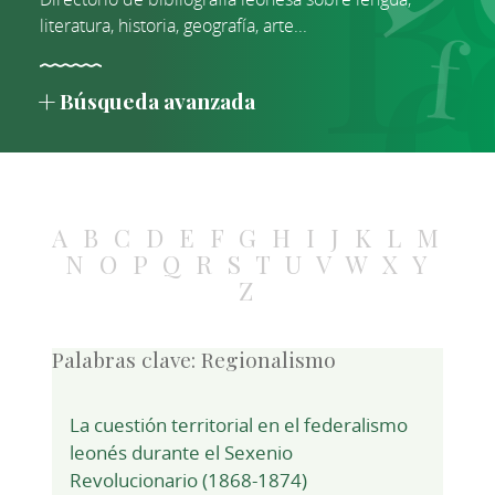
literatura, historia, geografía, arte...
Búsqueda avanzada
A
B
C
D
E
F
G
H
I
J
K
L
M
N
O
P
Q
R
S
T
U
V
W
X
Y
Z
Palabras clave:
Regionalismo
La cuestión territorial en el federalismo
leonés durante el Sexenio
Revolucionario (1868-1874)