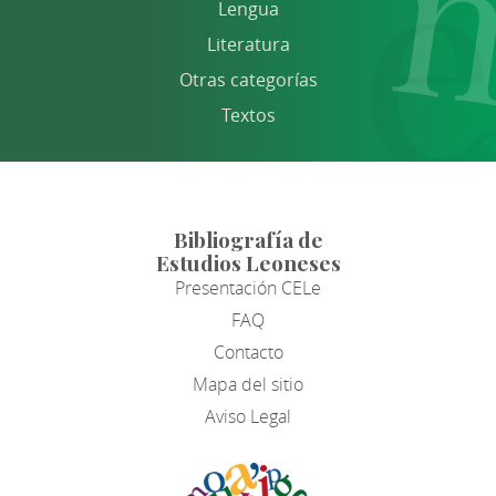
Lengua
Literatura
Otras categorías
Textos
Bibliografía de
Estudios Leoneses
Presentación CELe
FAQ
Contacto
Mapa del sitio
Aviso Legal