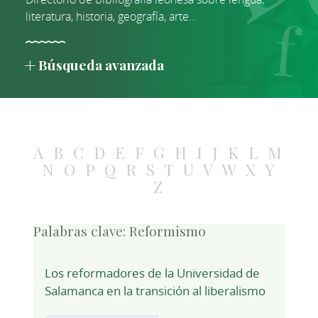
literatura, historia, geografía, arte...
Búsqueda avanzada
A
B
C
D
E
F
G
H
I
J
K
L
M
N
O
P
Q
R
S
T
U
V
W
X
Y
Z
Palabras clave:
Reformismo
Los reformadores de la Universidad de
Salamanca en la transición al liberalismo