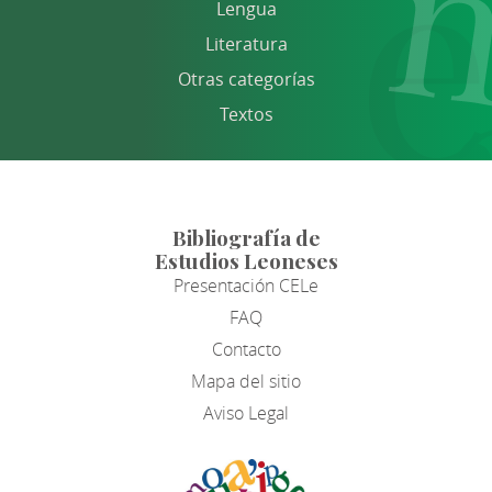
Lengua
Literatura
Otras categorías
Textos
Bibliografía de
Estudios Leoneses
Presentación CELe
FAQ
Contacto
Mapa del sitio
Aviso Legal