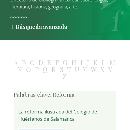
literatura, historia, geografía, arte...
Búsqueda avanzada
A
B
C
D
E
F
G
H
I
J
K
L
M
N
O
P
Q
R
S
T
U
V
W
X
Y
Z
Palabras clave:
Reforma
La reforma ilustrada del Colegio de
Huérfanos de Salamanca