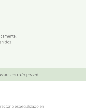
dicamente.
enidos
 Leoneses 10/04/2026
irectorio especializado en