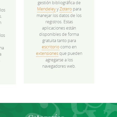
gestión bibliográfica de
Mendeley
y
Zotero
para
los
manejar los datos de los
s.
registros. Estas
n
aplicaciones están
disponibles de forma
los
gratuita tanto para
e
escritorio
como en
na
extensiones
que pueden
a
agregarse a los
a
navegadores web.