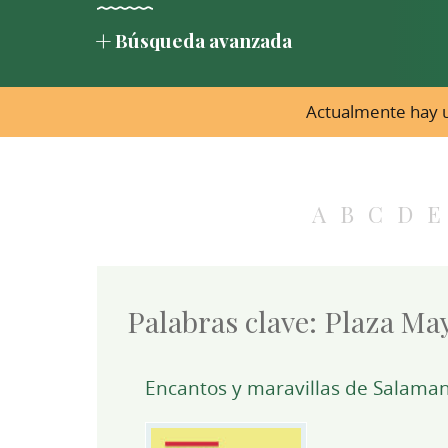
Búsqueda avanzada
Actualmente hay u
A
B
C
D
E
Palabras clave:
Plaza Ma
Encantos y maravillas de Salamanca