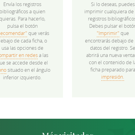
Envía los registros
Si lo deseas, puedes
bibliográficos a quien
imprimir cualquiera de 
quieras. Para hacerlo,
registros bibliográfico
pulsa el botón
Debes pulsar el botó
Recomendar"
que verás
"Imprimir"
que
ebajo de cada ficha, o
encontrarás debajo de 
usa las opciones de
datos del registro. S
ompartir en redes
a las
abrirá una nueva venta
con el contenido de l
ue se accede desde el
ficha preparado par
ono
situado en el ángulo
impresión.
inferior izquierdo.