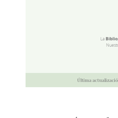
La
Bibli
Nuest
Última actualizació