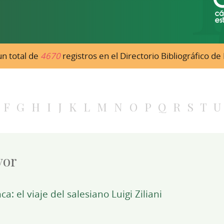
n total de
4670
registros en el Directorio Bibliográfico d
F
G
H
I
J
K
L
M
N
O
P
Q
R
S
T
U
yor
: el viaje del salesiano Luigi Ziliani