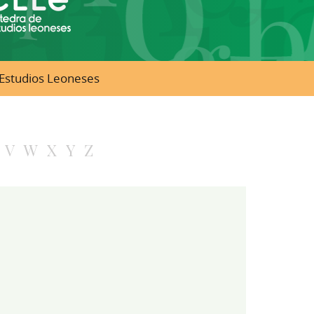
e Estudios Leoneses
V
W
X
Y
Z