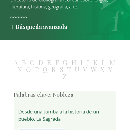
literatura, historia, geografía, arte...
Búsqueda avanzada
A
B
C
D
E
F
G
H
I
J
K
L
M
N
O
P
Q
R
S
T
U
V
W
X
Y
Z
Palabras clave:
Nobleza
Desde una tumba a la historia de un
pueblo, La Sagrada