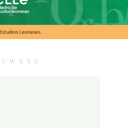
e Estudios Leoneses
V
W
X
Y
Z