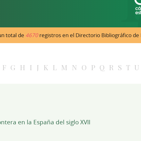
n total de
4670
registros en el Directorio Bibliográfico d
F
G
H
I
J
K
L
M
N
O
P
Q
R
S
T
U
ontera en la España del siglo XVII