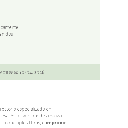
dicamente.
enidos
 Leoneses 10/04/2026
irectorio especializado en
eonesa. Asimismo puedes realizar
 con múltiples filtros, e
imprimir