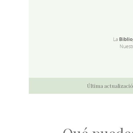
La
Bibli
Nuest
Última actualizació