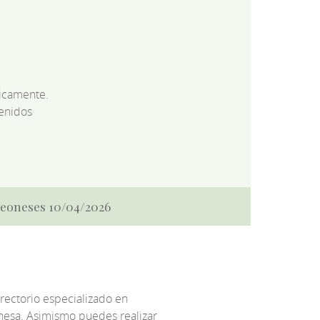
dicamente.
enidos
 Leoneses 10/04/2026
irectorio especializado en
eonesa. Asimismo puedes realizar