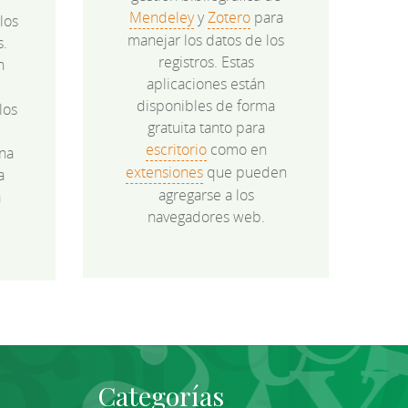
Mendeley
y
Zotero
para
los
manejar los datos de los
s.
registros. Estas
n
aplicaciones están
disponibles de forma
los
gratuita tanto para
e
escritorio
como en
na
extensiones
que pueden
a
agregarse a los
a
navegadores web.
Categorías