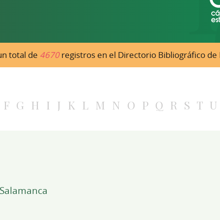
n total de
4670
registros en el Directorio Bibliográfico d
F
G
H
I
J
K
L
M
N
O
P
Q
R
S
T
U
e Salamanca