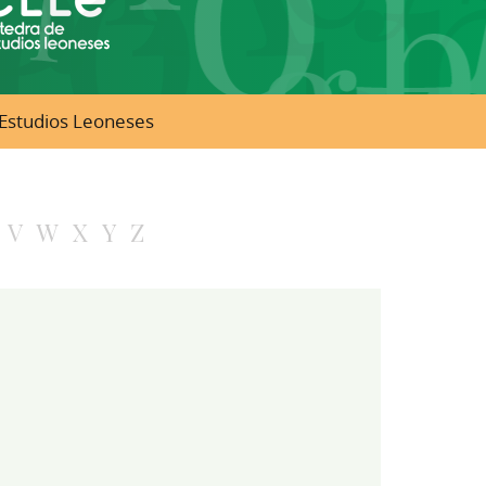
e Estudios Leoneses
V
W
X
Y
Z