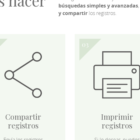
s hacer
búsquedas simples y avanzadas
,
y compartir
los registros.
Compartir
Imprimir
registros
registros
Envía los registros
Si lo deseas, puedes