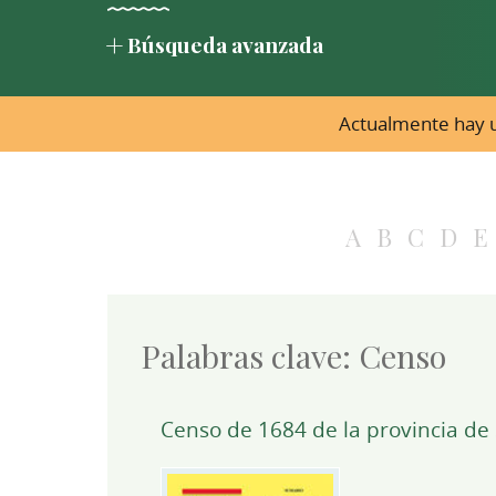
Búsqueda avanzada
Actualmente hay u
A
B
C
D
E
Palabras clave:
Censo
Censo de 1684 de la provincia d