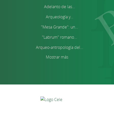
Adelanto de las...
Arqueología y...
''Mesa Grande'': un...
''Labrum'' romano...
Arqueo-antropología del...
Mostrar más