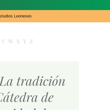
 Estudios Leoneses
V
W
X
Y
Z
La tradición
 Cátedra de