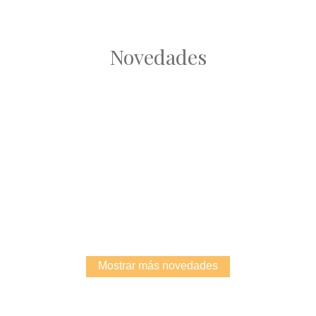
Novedades
Root
Root
Mostrar más novedades