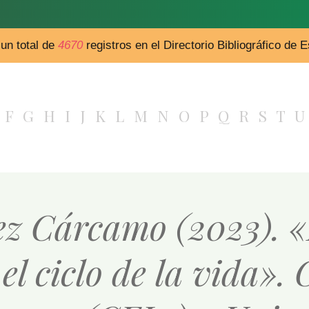
un total de
4670
registros en el Directorio Bibliográfico de
F
G
H
I
J
K
L
M
N
O
P
Q
R
S
T
U
z Cárcamo (2023). «
 el ciclo de la vida».