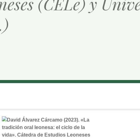
neses (CELe) y Univ
.)