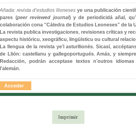
Añada: revista d’estudios llioneses
ye una publicación cientí
pares (
peer reviewed journal
) y de periodicidá añal, qu
colaboración cona “Cátedra de Estudios Leoneses” de la Un
La revista publica investigaciones, revisiones críticas y r
aspectu históricu, xeográficu, lingüísticu ou cultural relac
La llengua de la revista ye’l asturllionés. Sicasí, accépta
de Llión: castellanu y gallegoportugués. Amás, y siempr
Redacción, podrán acceptase textos n’outros idiomas cu
l’alemán.
Acceder
Imprimir