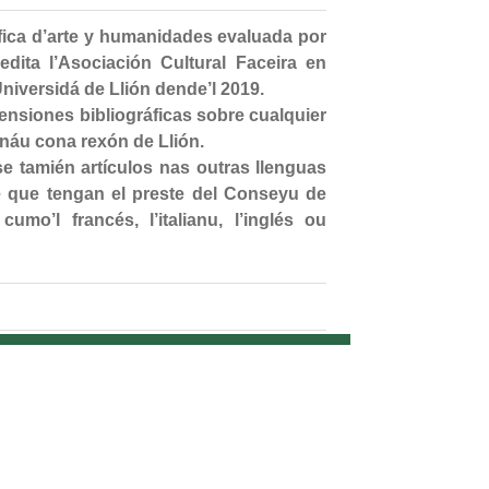
fica d’arte y humanidades evaluada por
’edita l’Asociación Cultural Faceira en
iversidá de Llión dende’l 2019.
ecensiones bibliográficas sobre cualquier
ionáu cona rexón de Llión.
nse tamién artículos nas outras llenguas
e que tengan el preste del Conseyu de
mo’l francés, l’italianu, l’inglés ou