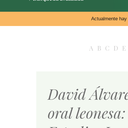
Actualmente hay 
A
B
C
D
E
David Álvare
oral leonesa: