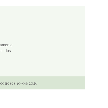
camente.
enidos
 Leoneses 10/04/2026