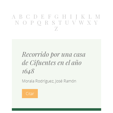
A
B
C
D
E
F
G
H
I
J
K
L
M
N
O
P
Q
R
S
T
U
V
W
X
Y
Z
Recorrido por una casa
de Cifuentes en el año
1648
Morala Rodríguez, José Ramón
Citar