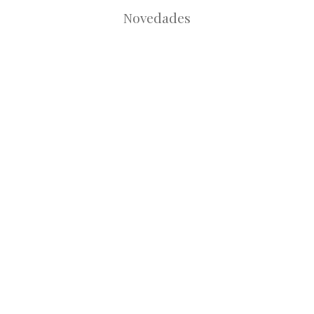
Novedades
Root
Root