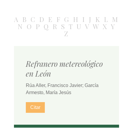
A
B
C
D
E
F
G
H
I
J
K
L
M
N
O
P
Q
R
S
T
U
V
W
X
Y
Z
Refranero metereológico
en León
Rúa Aller, Francisco Javier; García
Armesto, María Jesús
Citar