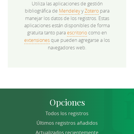
Utiliza las aplicaciones de gestión
bibliográfica de
Mendeley
y
Zotero
para
manejar los datos de los registros. Estas
aplicaciones están disponibles de forma
gratuita tanto para
escritorio
como en
extensiones
que pueden agregarse a los
navegadores web.
Opciones
Todos los registros
Últimos registros añadidos
Actualizados recientemente