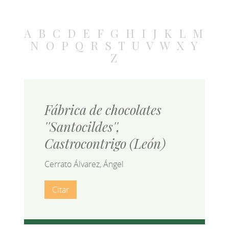
A
B
C
D
E
F
G
H
I
J
K
L
M
N
O
P
Q
R
S
T
U
V
W
X
Y
Z
Fábrica de chocolates
''Santocildes'',
Castrocontrigo (León)
Cerrato Álvarez, Ángel
Citar