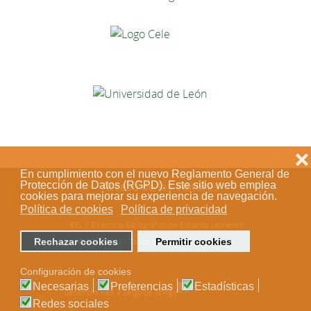
❌
En cumplimiento con el nuevo Reglamento General de
Acceso de los editores
Protección de Datos (RGPD). Este sitio web emplea
cookies para mejorar su experiencia de navegación.
Política de cookies
Política de privacidad
BEL | Directorio Bibliográfico de Estudios Leoneses
© 2018-2023 - Todos los derechos reservados
Rechazar cookies
Permitir cookies
Configuración de cookies
Necesarias
Preferencias
Estadísticas
Desarrollo web a cargo de Stílogo
Redes sociales