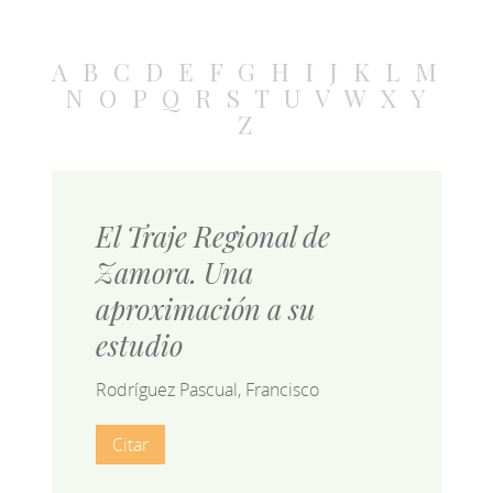
A
B
C
D
E
F
G
H
I
J
K
L
M
N
O
P
Q
R
S
T
U
V
W
X
Y
Z
El Traje Regional de
Zamora. Una
aproximación a su
estudio
Rodríguez Pascual, Francisco
Citar