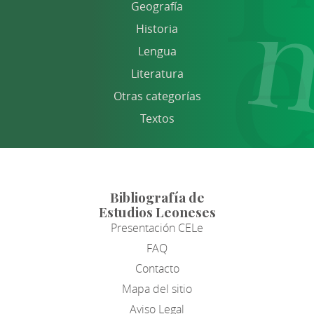
Geografía
Historia
Lengua
Literatura
Otras categorías
Textos
Bibliografía de
Estudios Leoneses
Presentación CELe
FAQ
Contacto
Mapa del sitio
Aviso Legal