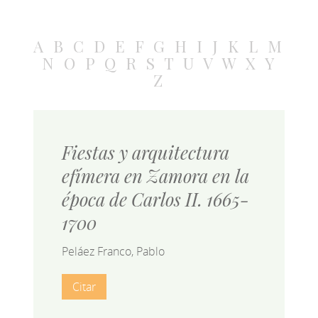
A
B
C
D
E
F
G
H
I
J
K
L
M
N
O
P
Q
R
S
T
U
V
W
X
Y
Z
Fiestas y arquitectura
efímera en Zamora en la
época de Carlos II. 1665-
1700
Peláez Franco, Pablo
Citar