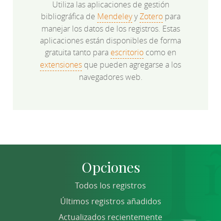
Utiliza las aplicaciones de gestión
bibliográfica de
Mendeley
y
Zotero
para
manejar los datos de los registros. Estas
aplicaciones están disponibles de forma
gratuita tanto para
escritorio
como en
extensiones
que pueden agregarse a los
navegadores web.
Opciones
Todos los registros
Últimos registros añadidos
Actualizados recientemente