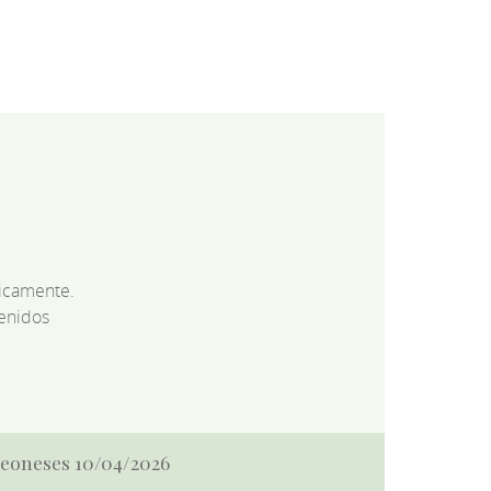
dicamente.
enidos
 Leoneses 10/04/2026