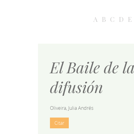
A
B
C
D
E
El Baile de l
difusión
Oliveira, Julia Andrés
Citar