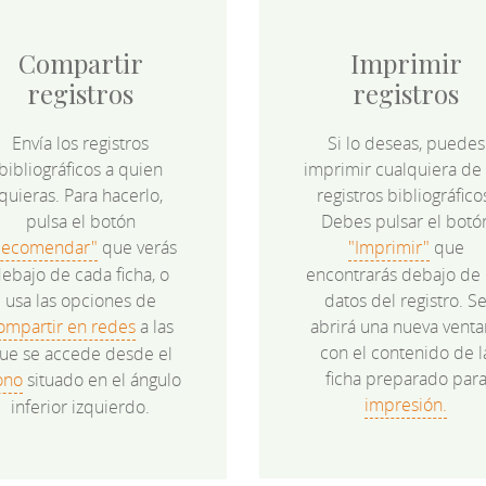
Compartir
Imprimir
registros
registros
Envía los registros
Si lo deseas, puedes
bibliográficos a quien
imprimir cualquiera de 
quieras. Para hacerlo,
registros bibliográfico
pulsa el botón
Debes pulsar el botó
Recomendar"
que verás
"Imprimir"
que
ebajo de cada ficha, o
encontrarás debajo de 
usa las opciones de
datos del registro. S
ompartir en redes
a las
abrirá una nueva venta
con el contenido de l
ue se accede desde el
ficha preparado par
ono
situado en el ángulo
impresión.
inferior izquierdo.