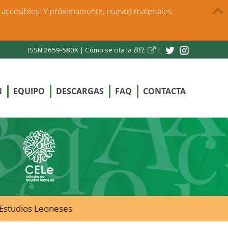
s accesibles. Y próximamente, nuevos materiales.
ISSN 2659-580X |
Cómo se cita la
BEL
|
N
EQUIPO
DESCARGAS
FAQ
CONTACTA
e Estudios Leoneses