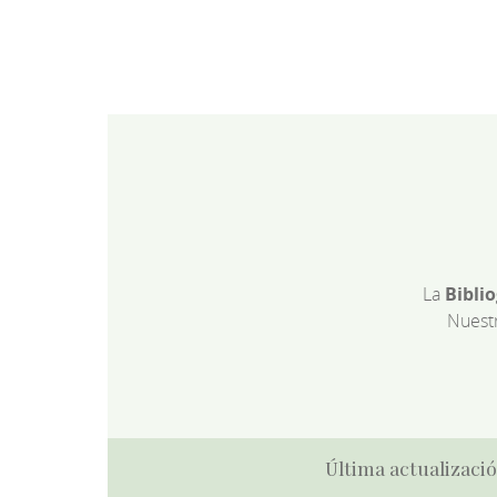
La
Bibli
Nuest
Última actualizació