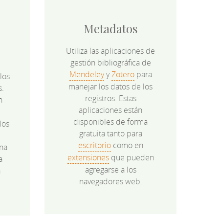
Metadatos
Utiliza las aplicaciones de
gestión bibliográfica de
Mendeley
y
Zotero
para
los
manejar los datos de los
s.
registros. Estas
n
aplicaciones están
disponibles de forma
los
gratuita tanto para
e
escritorio
como en
na
extensiones
que pueden
a
agregarse a los
a
navegadores web.