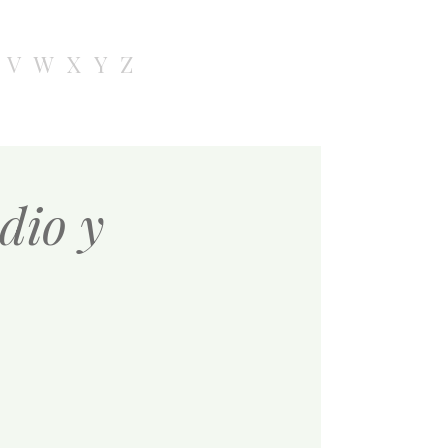
V
W
X
Y
Z
udio y