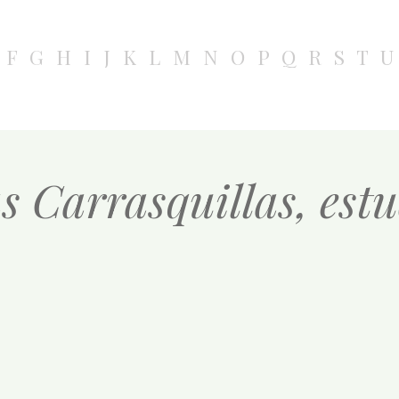
F
G
H
I
J
K
L
M
N
O
P
Q
R
S
T
U
as Carrasquillas, est