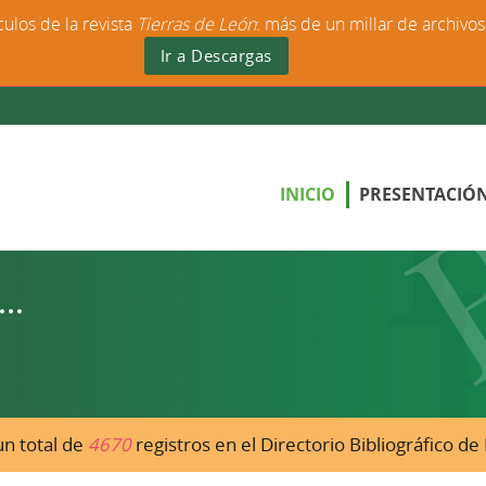
culos de la revista
Tierras de León
: más de un millar de archivo
Ir a Descargas
INICIO
PRESENTACIÓ
n total de
4670
registros en el Directorio Bibliográfico d