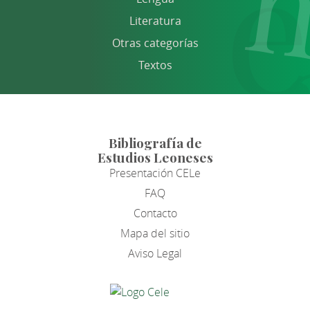
Literatura
Otras categorías
Textos
Bibliografía de
Estudios Leoneses
Presentación CELe
FAQ
Contacto
Mapa del sitio
Aviso Legal