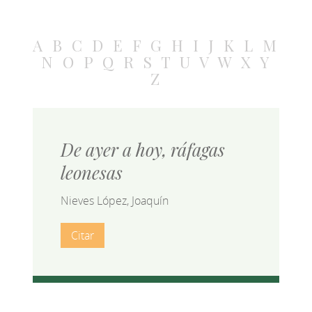
A
B
C
D
E
F
G
H
I
J
K
L
M
N
O
P
Q
R
S
T
U
V
W
X
Y
Z
De ayer a hoy, ráfagas
leonesas
Nieves López, Joaquín
Citar