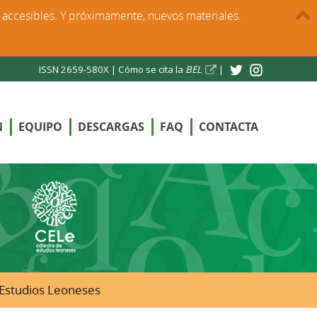
s accesibles. Y próximamente, nuevos materiales.
ISSN 2659-580X |
Cómo se cita la
BEL
|
N
EQUIPO
DESCARGAS
FAQ
CONTACTA
e Estudios Leoneses