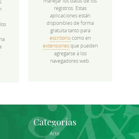
manejar los datos de los
s.
registros. Estas
n
aplicaciones están
disponibles de forma
los
gratuita tanto para
e
escritorio
como en
na
extensiones
que pueden
a
agregarse a los
a
navegadores web.
Categorías
Arte