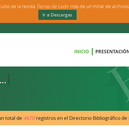
culos de la revista
Tierras de León
: más de un millar de archivo
Ir a Descargas
INICIO
PRESENTACIÓ
n total de
4670
registros en el Directorio Bibliográfico d