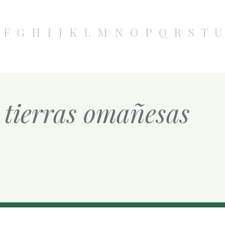
F
G
H
I
J
K
L
M
N
O
P
Q
R
S
T
U
n tierras omañesas