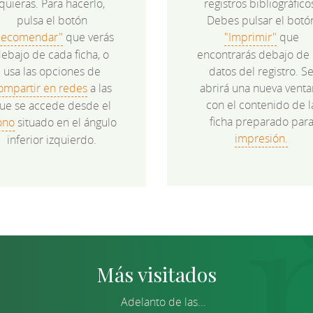
quieras. Para hacerlo,
registros bibliográfico
pulsa el botón
Debes pulsar el botó
Recomendar"
que verás
"Imprimir"
que
ebajo de cada ficha, o
encontrarás debajo de 
usa las opciones de
datos del registro. S
ompartir en redes
a las
abrirá una nueva venta
con el contenido de l
ue se accede desde el
ficha preparado par
ono
situado en el ángulo
impresión.
inferior izquierdo.
Más visitados
Adelanto de las...