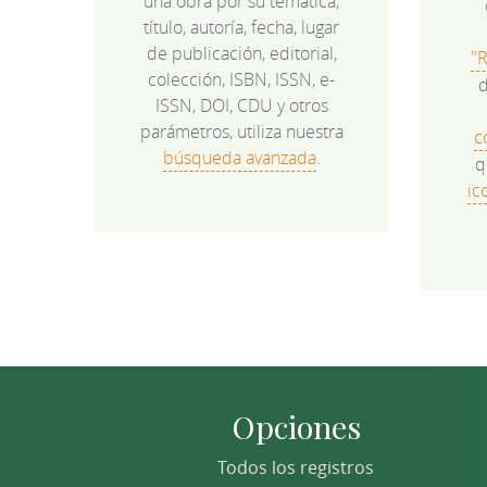
una obra por su temática,
título, autoría, fecha, lugar
de publicación, editorial,
"
colección, ISBN, ISSN, e-
d
ISSN, DOI, CDU y otros
parámetros, utiliza nuestra
c
búsqueda avanzada
.
q
ic
Opciones
Todos los registros