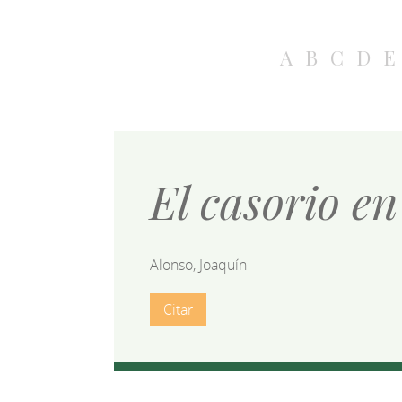
A
B
C
D
E
El casorio e
Alonso, Joaquín
Citar