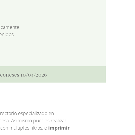
dicamente.
enidos
 Leoneses 10/04/2026
irectorio especializado en
eonesa. Asimismo puedes realizar
 con múltiples filtros, e
imprimir