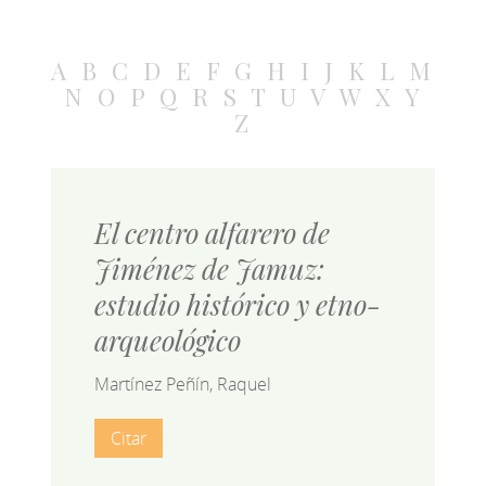
A
B
C
D
E
F
G
H
I
J
K
L
M
N
O
P
Q
R
S
T
U
V
W
X
Y
Z
El centro alfarero de
Jiménez de Jamuz:
estudio histórico y etno-
arqueológico
Martínez Peñín, Raquel
Citar