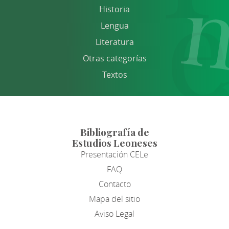
Historia
Lengua
Literatura
Otras categorías
Textos
Bibliografía de
Estudios Leoneses
Presentación CELe
FAQ
Contacto
Mapa del sitio
Aviso Legal