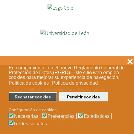
❌
En cumplimiento con el nuevo Reglamento General de
Protección de Datos (RGPD). Este sitio web emplea
Acceso de los editores
cookies para mejorar su experiencia de navegación.
Política de cookies
Política de privacidad
BEL | Directorio Bibliográfico de Estudios Leoneses
Rechazar cookies
Permitir cookies
© 2018-2023 - Todos los derechos reservados
Configuración de cookies
Necesarias
Preferencias
Estadísticas
Desarrollo web a cargo de Stílogo
Redes sociales