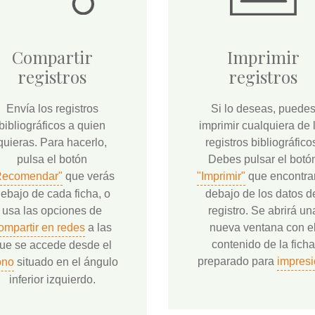
Compartir
Imprimir
registros
registros
Envía los registros
Si lo deseas, puede
bibliográficos a quien
imprimir cualquiera de 
quieras. Para hacerlo,
registros bibliográfico
pulsa el botón
Debes pulsar el botó
Recomendar"
que verás
"Imprimir"
que encontra
ebajo de cada ficha, o
debajo de los datos d
usa las opciones de
registro. Se abrirá un
ompartir en redes
a las
nueva ventana con e
contenido de la ficha
ue se accede desde el
preparado para
impresi
ono
situado en el ángulo
inferior izquierdo.