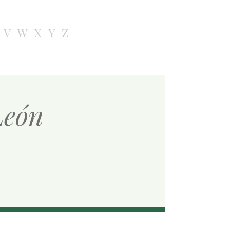
V
W
X
Y
Z
León