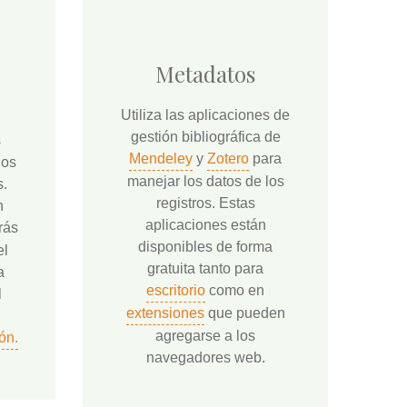
Metadatos
Utiliza las aplicaciones de
gestión bibliográfica de
s
Mendeley
y
Zotero
para
los
manejar los datos de los
s.
registros. Estas
n
aplicaciones están
rás
disponibles de forma
el
gratuita tanto para
a
escritorio
como en
l
extensiones
que pueden
agregarse a los
ón.
navegadores web.