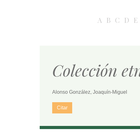
A
B
C
D
E
Colección et
Alonso González, Joaquín-Miguel
Citar