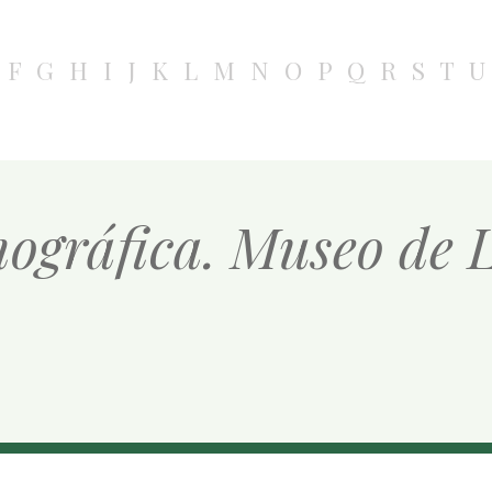
F
G
H
I
J
K
L
M
N
O
P
Q
R
S
T
U
nográfica. Museo de 