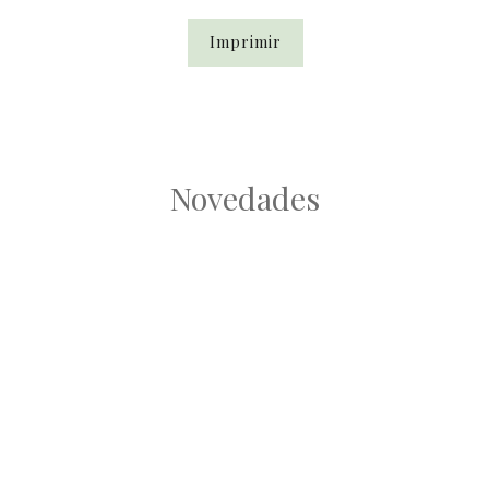
Imprimir
Novedades
Root
Root