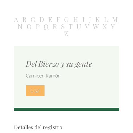
A
B
C
D
E
F
G
H
I
J
K
L
M
N
O
P
Q
R
S
T
U
V
W
X
Y
Z
Del Bierzo y su gente
Carnicer, Ramón
Citar
Detalles del registro