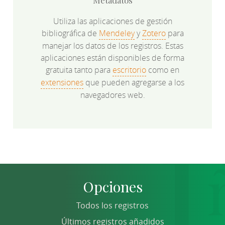
Metadatos
Utiliza las aplicaciones de gestión
bibliográfica de
Mendeley
y
Zotero
para
manejar los datos de los registros. Estas
aplicaciones están disponibles de forma
gratuita tanto para
escritorio
como en
extensiones
que pueden agregarse a los
navegadores web.
Opciones
Todos los registros
Últimos registros añadidos