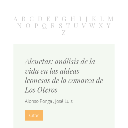
A
B
C
D
E
F
G
H
I
J
K
L
M
N
O
P
Q
R
S
T
U
V
W
X
Y
Z
Alcuetas: análisis de la
vida en las aldeas
leonesas de la comarca de
Los Oteros
Alonso Ponga , José Luis
Citar