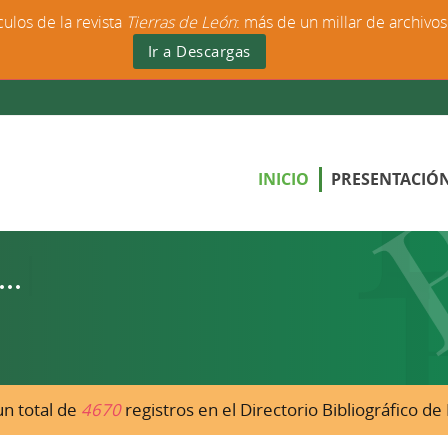
culos de la revista
Tierras de León
: más de un millar de archivo
Ir a Descargas
INICIO
PRESENTACIÓ
n total de
4670
registros en el Directorio Bibliográfico d