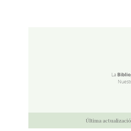
La
Bibli
Nuest
Última actualizació