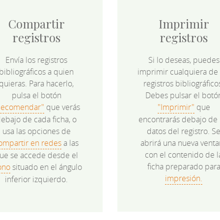
Compartir
Imprimir
registros
registros
Envía los registros
Si lo deseas, puedes
bibliográficos a quien
imprimir cualquiera de 
quieras. Para hacerlo,
registros bibliográfico
pulsa el botón
Debes pulsar el botó
Recomendar"
que verás
"Imprimir"
que
ebajo de cada ficha, o
encontrarás debajo de 
usa las opciones de
datos del registro. S
ompartir en redes
a las
abrirá una nueva venta
con el contenido de l
ue se accede desde el
ficha preparado par
ono
situado en el ángulo
impresión.
inferior izquierdo.