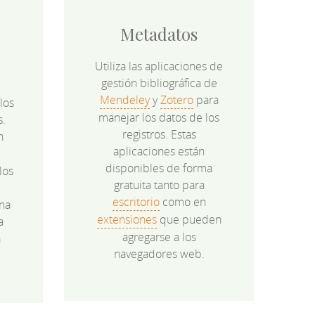
Metadatos
Utiliza las aplicaciones de
gestión bibliográfica de
Mendeley
y
Zotero
para
los
manejar los datos de los
s.
registros. Estas
n
aplicaciones están
disponibles de forma
los
gratuita tanto para
e
escritorio
como en
na
extensiones
que pueden
a
agregarse a los
a
navegadores web.