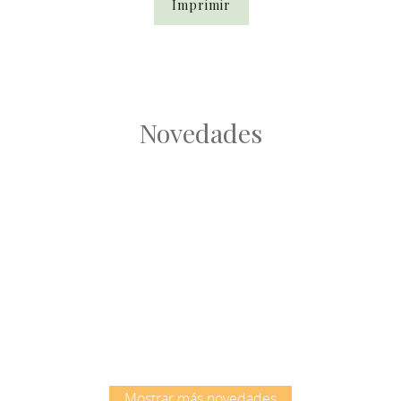
Imprimir
Novedades
Root
Root
Mostrar más novedades