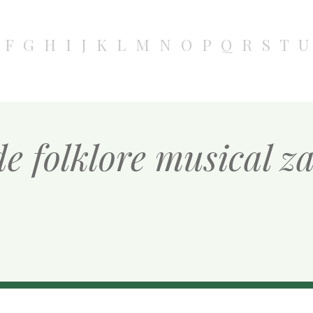
F
G
H
I
J
K
L
M
N
O
P
Q
R
S
T
U
e folklore musical 