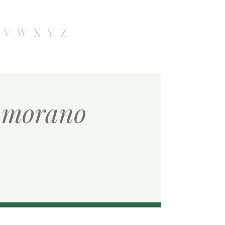
V
W
X
Y
Z
zamorano