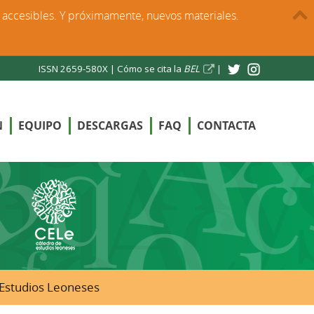
s accesibles. Y próximamente, nuevos materiales.
ISSN 2659-580X |
Cómo se cita la
BEL
|
N
EQUIPO
DESCARGAS
FAQ
CONTACTA
e Estudios Leoneses