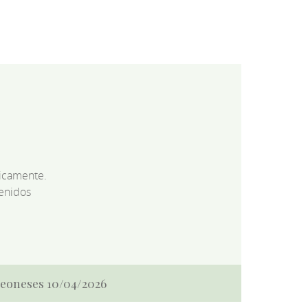
dicamente.
enidos
 Leoneses 10/04/2026