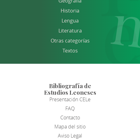
Geografía
Historia
Lengua
Literatura
Otras categorías
Textos
Bibliografía de
Estudios Leoneses
Presentación CELe
FAQ
Contacto
Mapa del sitio
Aviso Legal