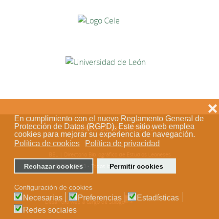
❌
En cumplimiento con el nuevo Reglamento General de
Protección de Datos (RGPD). Este sitio web emplea
Acceso de los editores
cookies para mejorar su experiencia de navegación.
Política de cookies
Política de privacidad
BEL | Directorio Bibliográfico de Estudios Leoneses
Rechazar cookies
Permitir cookies
© 2018-2023 - Todos los derechos reservados
Configuración de cookies
Necesarias
Preferencias
Estadísticas
Desarrollo web a cargo de Stílogo
Redes sociales