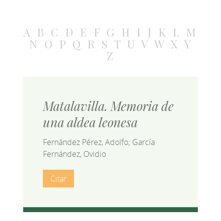
A
B
C
D
E
F
G
H
I
J
K
L
M
N
O
P
Q
R
S
T
U
V
W
X
Y
Z
Matalavilla. Memoria de
una aldea leonesa
Fernández Pérez, Adolfo; García
Fernández, Ovidio
Citar