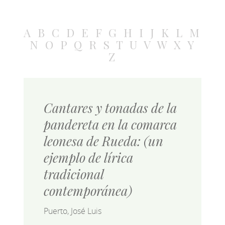
A
B
C
D
E
F
G
H
I
J
K
L
M
N
O
P
Q
R
S
T
U
V
W
X
Y
Z
Cantares y tonadas de la
pandereta en la comarca
leonesa de Rueda: (un
ejemplo de lírica
tradicional
contemporánea)
Puerto, José Luis