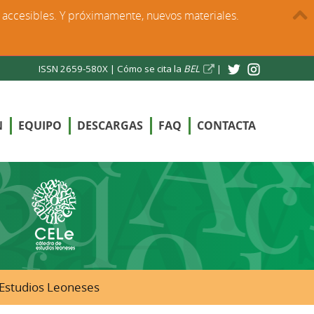
s accesibles. Y próximamente, nuevos materiales.
ISSN 2659-580X |
Cómo se cita la
BEL
|
N
EQUIPO
DESCARGAS
FAQ
CONTACTA
e Estudios Leoneses