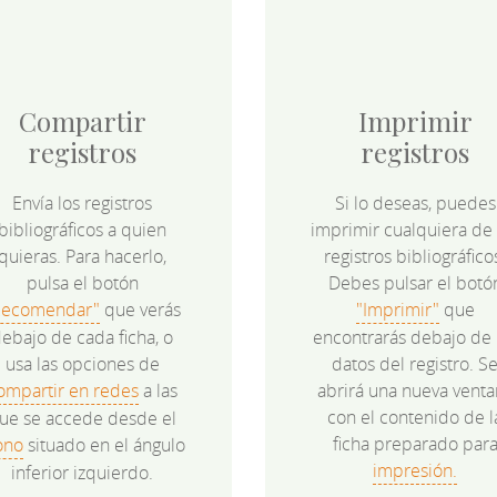
Compartir
Imprimir
registros
registros
Envía los registros
Si lo deseas, puedes
bibliográficos a quien
imprimir cualquiera de 
quieras. Para hacerlo,
registros bibliográfico
pulsa el botón
Debes pulsar el botó
Recomendar"
que verás
"Imprimir"
que
ebajo de cada ficha, o
encontrarás debajo de 
usa las opciones de
datos del registro. S
ompartir en redes
a las
abrirá una nueva venta
con el contenido de l
ue se accede desde el
ficha preparado par
ono
situado en el ángulo
impresión.
inferior izquierdo.