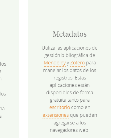
Metadatos
Utiliza las aplicaciones de
gestión bibliográfica de
Mendeley
y
Zotero
para
los
manejar los datos de los
s.
registros. Estas
n
aplicaciones están
disponibles de forma
los
gratuita tanto para
e
escritorio
como en
na
extensiones
que pueden
a
agregarse a los
a
navegadores web.