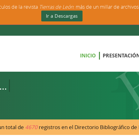
culos de la revista
Tierras de León
: más de un millar de archivo
Ir a Descargas
INICIO
PRESENTACIÓ
n total de
4670
registros en el Directorio Bibliográfico d