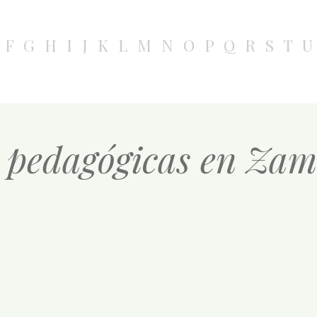
F
G
H
I
J
K
L
M
N
O
P
Q
R
S
T
U
 pedagógicas en Zam