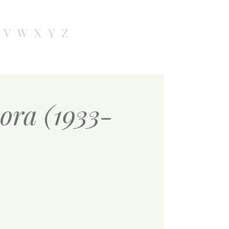
V
W
X
Y
Z
ora (1933-