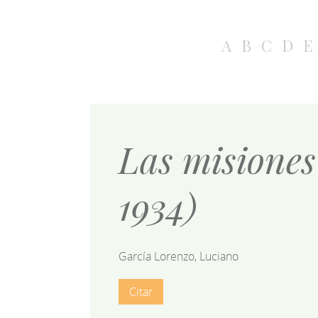
A
B
C
D
E
Las misiones
1934)
García Lorenzo, Luciano
Citar