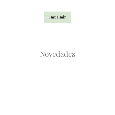
Imprimir
Novedades
Root
Root