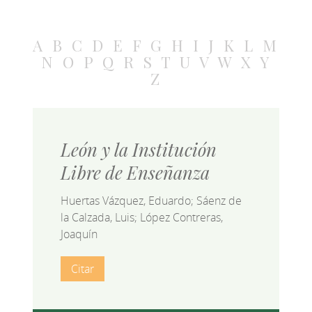
A
B
C
D
E
F
G
H
I
J
K
L
M
N
O
P
Q
R
S
T
U
V
W
X
Y
Z
León y la Institución
Libre de Enseñanza
Huertas Vázquez, Eduardo; Sáenz de
la Calzada, Luis; López Contreras,
Joaquín
Citar